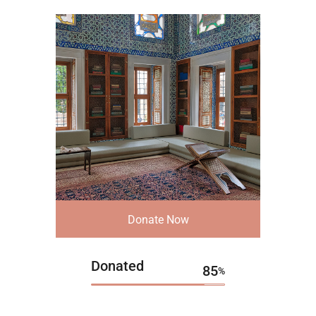
Donate Now
Donated
85
%