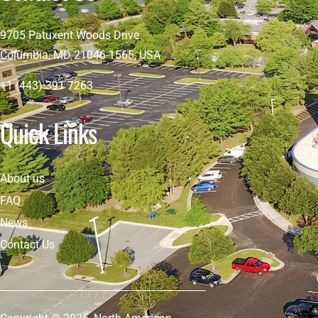
9705 Patuxent Woods Drive
Columbia, MD 21046-1565, USA
+1 (443) 391 7263
Quick Links
About us
FAQ
News
Contact Us